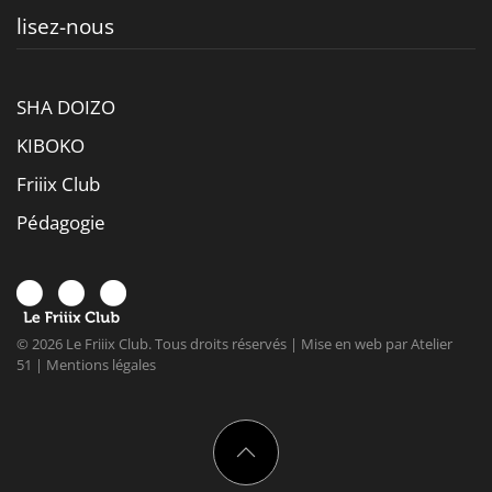
lisez-nous
SHA DOIZO
KIBOKO
Friiix Club
Pédagogie
©
2026
Le Friiix Club. Tous droits réservés | Mise en web par
Atelier
51
|
Mentions légales