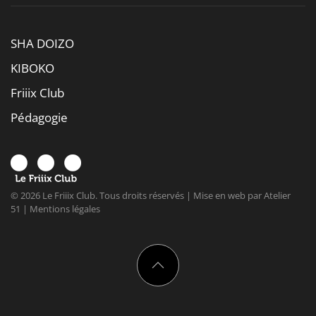
SHA DOIZO
KIBOKO
Friiix Club
Pédagogie
©
2026
Le Friiix Club. Tous droits réservés | Mise en web par
Atelier
51
|
Mentions légales